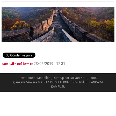
Son Güncelleme:
23/06/2019 - 12:31
Üniversiteler Mahallesi, Dumlupınar Bulvarı No:1, 06800
Çankaya/Ankara © ORTA DOĞU TEKNİK ÜNİVERSİTESİ ANKARA
KAMPUSU