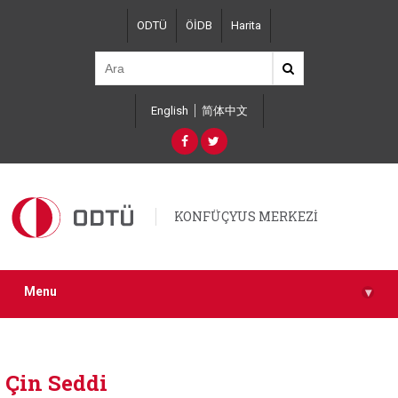
Skip
ODTÜ
ÖİDB
Harita
to
main
content
English
简体中文
KONFÜÇYUS MERKEZİ
Menu
▾
Çin Seddi