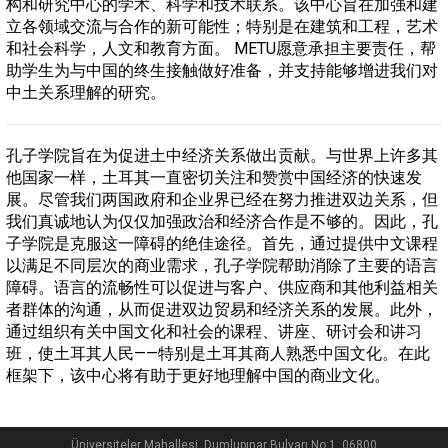
构和研究中心的学术、科学和技术联系。该中心旨在加强和建
立各领域交流与合作的新可能性；特别是在建筑和工程，艺术
和社会科学，人文和教育方面。 METU愿意承担主要责任，帮
助学生为与中国的终生接触做好准备，并支持能够增进我们对
中土关系理解的研究。
孔子学院旨在为促进土中经济关系做出贡献。与世界上许多其
他国家一样，土耳其一直密切关注和赞赏中国经济的快速发
展。尽管我们两国政府和企业界已经在努力推进双边关系，但
我们真诚地认为仅仅加强政治和经济合作是不够的。因此，孔
子学院是克服这一障碍的绝佳途径。首先，通过提供中文课程
以满足不同层次的商业需求，孔子学院帮助消除了主要的语言
障碍。语言的流畅性可以促进与客户、供应商和其他利益相关
者群体的沟通，从而促进双边贸易和经济关系的发展。此外，
通过组织有关中国文化和社会的课程、讲座、研讨会和讲习
班，使土耳其人民——特别是土耳其商人熟悉中国文化。在此
框架下，该中心将有助于更好地理解中国的商业文化。
Üniversiteler Mahallesi, Dumlupınar Bulvarı No:1, 06800