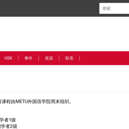
HSK
事件
资源
联系
语课程由METU外国语学院周末组织。
学者1级
初学者2级