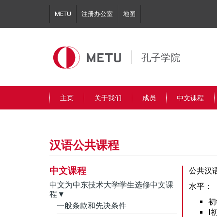
Skip
METU
注册办公室
地图
to
main
content
孔子学院
主页
关于我们
成员
中文课程
汉语公共课程
中文课程
公共汉
中文为中东技术大学学生选修中文课
水平：
程
▾
初
一般条款和先决条件
I