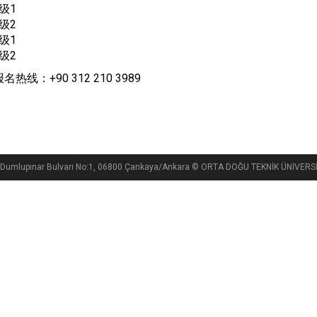
级1
级2
级1
级2
热线：+90 312 210 3989
si, Dumlupınar Bulvarı No:1, 06800 Çankaya/Ankara © ORTA DOĞU TEKNİK ÜNİVE